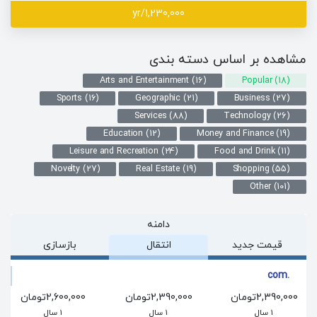
1,230,000/yr
مشاهده بر اساس دسته بندی
Arts and Entertainment (16)
Popular (18)
Sports (16)
Geographic (21)
Business (27)
Services (88)
Technology (26)
Education (12)
Money and Finance (19)
Leisure and Recreation (24)
Food and Drink (11)
Novelty (27)
Real Estate (19)
Shopping (55)
Other (101)
دامنه
قیمت جدید
انتقال
بازسازی
.com
2,390,000تومان
2,390,000تومان
2,600,000تومان
1 سال
1 سال
1 سال